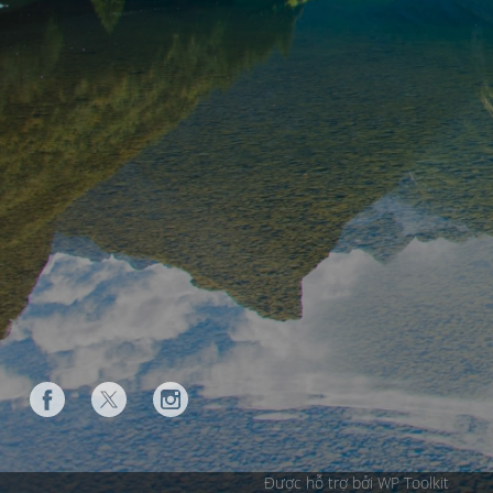
Được hỗ trợ bởi WP Toolkit